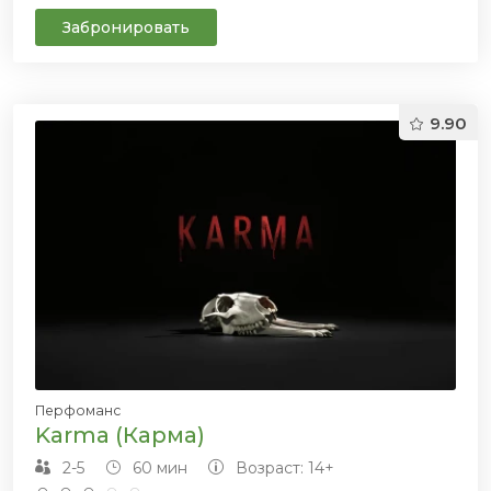
Забронировать
9.90
Перфоманс
Karma (Карма)
2-5
60 мин
Возраст: 14+