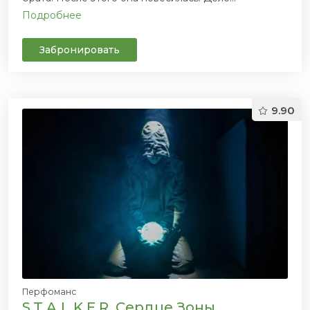
Подробнее
Забронировать
9.90
Перфоманс
S.T.A.L.K.E.R. Сердце Зоны