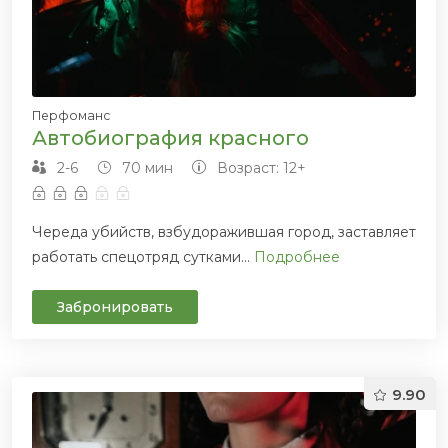
Перфоманс
Автобиография красного
2-6
70 мин
Возраст: 12+
Череда убийств, взбудоражившая город, заставляет
работать спецотряд сутками...
Подробнее
Забронировать
9.90