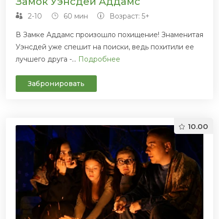
Замок Уэнсдей Аддамс
2-10
60 мин
Возраст: 5+
В Замке Аддамс произошло похищение! Знаменитая
Уэнсдей уже спешит на поиски, ведь похитили ее
лучшего друга -...
Подробнее
Забронировать
10.00