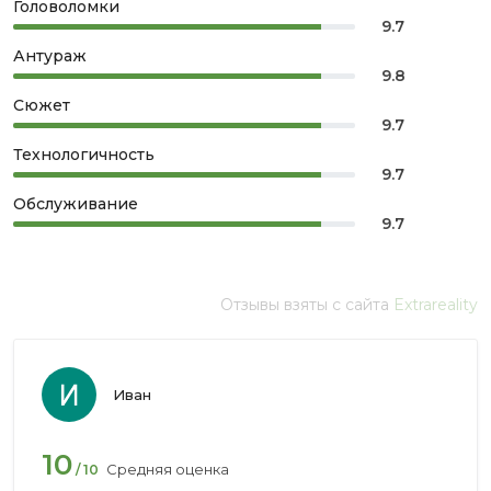
Головоломки
9.7
Антураж
9.8
Сюжет
9.7
Технологичность
9.7
Обслуживание
9.7
Отзывы взяты с сайта
Extrareality
Иван
10
Средняя оценка
/ 10