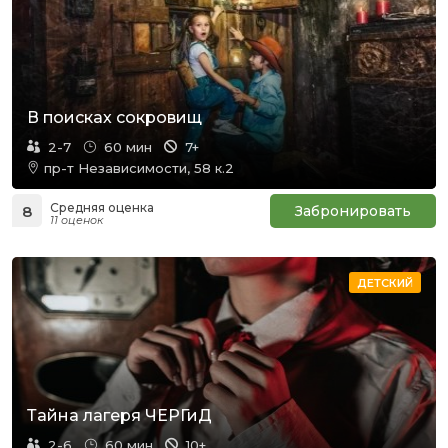
В поисках сокровищ
2-7
60 мин
7+
пр-т Независимости, 58 к.2
Средняя оценка
8
Забронировать
11 оценок
ДЕТСКИЙ
Тайна лагеря ЧЕРГиД
2-6
60 мин
10+