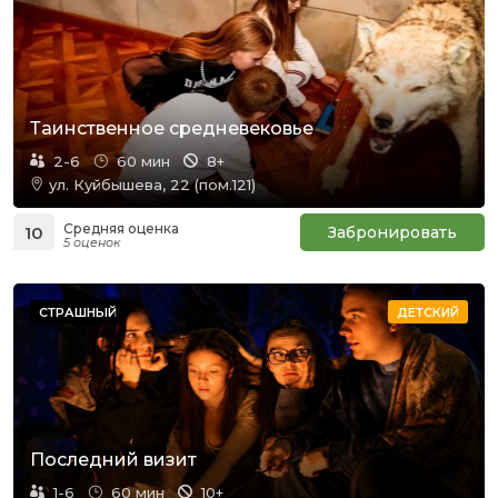
Таинственное средневековье
2-6
60 мин
8+
ул. Куйбышева, 22 (пом.121)
Средняя оценка
10
Забронировать
5 оценок
СТРАШНЫЙ
ДЕТСКИЙ
Последний визит
1-6
60 мин
10+