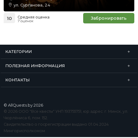
ул. Сурганова, 24
Средняя оценка
10
Забронировать
7 оценок
КАТЕГОРИИ
ПОЛЕЗНАЯ ИНФОРМАЦИЯ
КОНТАКТЫ
© AllQuests.by 2026
© 2026 ООО "Все квесты" УНП 193755751, юр.адрес: г. Минск, ул.
Чюрлёниса 6, пом. 152.
Свидетельство о госрегистрации выдано 01.04.2024
Мингорисполкомом