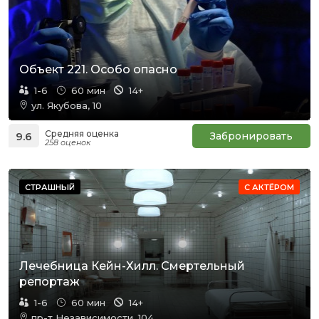
Объект 221. Особо опасно
1-6
60 мин
14+
ул. Якубова, 10
Средняя оценка
9.6
Забронировать
258 оценок
СТРАШНЫЙ
С АКТЁРОМ
Лечебница Кейн-Хилл. Смертельный
репортаж
1-6
60 мин
14+
пр-т Независимости, 104