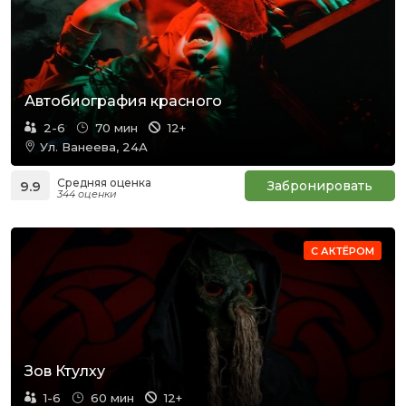
Автобиография красного
2-6
70 мин
12+
Ул. Ванеева, 24А
Средняя оценка
9.9
Забронировать
344 оценки
С АКТЁРОМ
Зов Ктулху
1-6
60 мин
12+