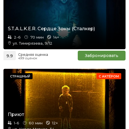
S.T.A.L.K.E.R. Сердце Зоны (Сталкер)
2-6
70 мин
14+
ул. Тимирязева, 9/12
Средняя оценка
9.9
Забронировать
499 оценок
СТРАШНЫЙ
С АКТЁРОМ
Приют
1-6
60 мин
12+