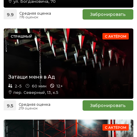
ул. Богдановича, 70
Средняя оценка
9.9
Забронировать
176 оценок
СТРАШНЫЙ
С АКТЁРОМ
Затащи меня в Ад
2-5
60 мин
12+
пер. Северный, 13, к.5
Средняя оценка
9.5
Забронировать
219 оценок
С АКТЁРОМ