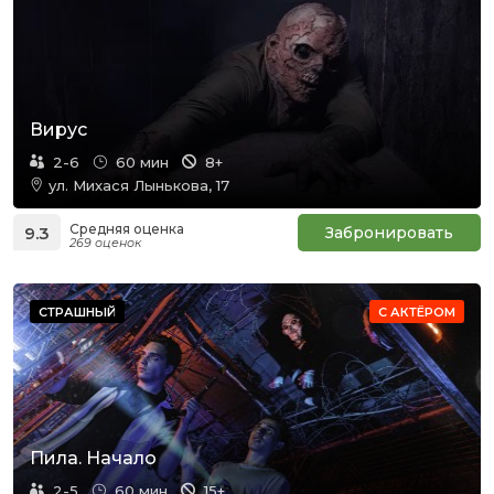
Вирус
2-6
60 мин
8+
ул. Михася Лынькова, 17
Средняя оценка
9.3
Забронировать
269 оценок
СТРАШНЫЙ
С АКТЁРОМ
Пила. Начало
2-5
60 мин
15+