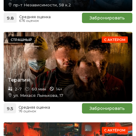
пр-т Независимости, 58 к.2
Средняя оценка
9.8
Забронировать
676 оценок
СТРАШНЫЙ
С АКТЁРОМ
Терапия
2-7
60 мин
14+
ул. Михася Лынькова, 17
Средняя оценка
9.5
Забронировать
76 оценок
С АКТЁРОМ