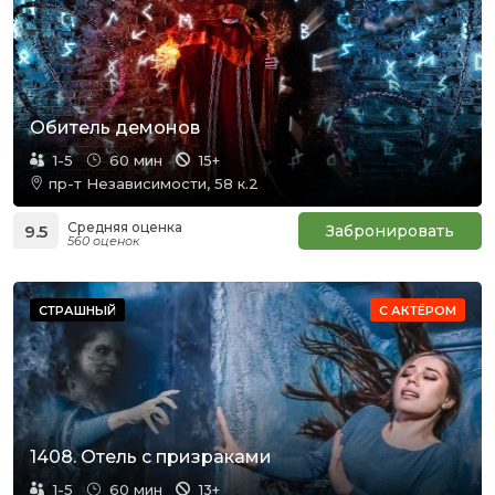
Обитель демонов
1-5
60 мин
15+
пр-т Независимости, 58 к.2
Средняя оценка
9.5
Забронировать
560 оценок
СТРАШНЫЙ
С АКТЁРОМ
1408. Отель с призраками
1-5
60 мин
13+