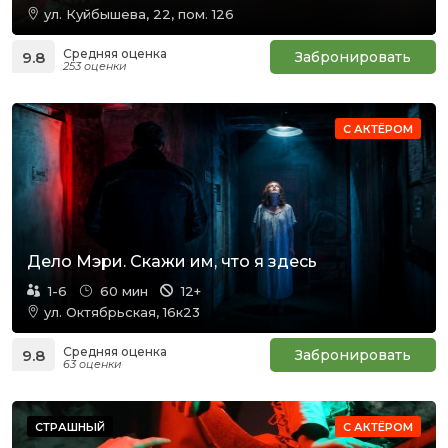
ул. Куйбышева, 22, пом. 126
Средняя оценка
9.8
Забронировать
253 оценки
С АКТЁРОМ
Дело Мэри. Скажи им, что я здесь
1-6
60 мин
12+
ул. Октябрьская, 16к23
Средняя оценка
9.8
Забронировать
63 оценки
СТРАШНЫЙ
С АКТЁРОМ