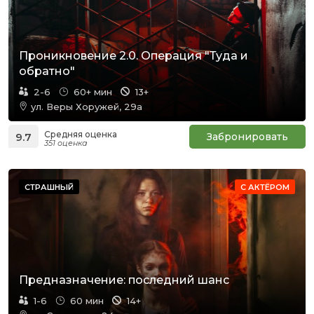
Проникновение 2.0. Операция "Туда и
обратно"
2-6
60+ мин
13+
ул. Веры Хоружей, 29а
Средняя оценка
9.7
Забронировать
351 оценка
СТРАШНЫЙ
С АКТЁРОМ
Предназначение: последний шанс
1-6
60 мин
14+