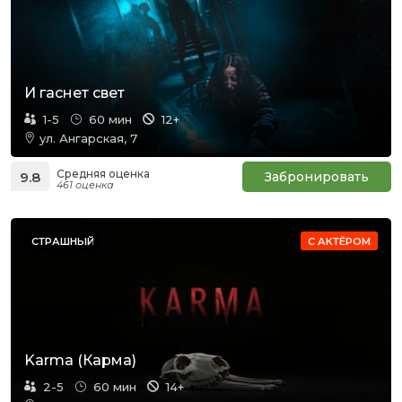
И гаснет свет
1-5
60 мин
12+
ул. Ангарская, 7
Средняя оценка
9.8
Забронировать
461 оценка
СТРАШНЫЙ
С АКТЁРОМ
Karma (Карма)
2-5
60 мин
14+