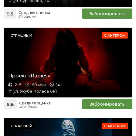
ул. Сурганова, 24
Средняя оценка
9.5
Забронировать
84 оценки
СТРАШНЫЙ
С АКТЁРОМ
Проект «Rabies»
2-5
60 мин
14+
ул. Якуба Коласа 61/1
Средняя оценка
9.8
Забронировать
48 оценок
СТРАШНЫЙ
С АКТЁРОМ