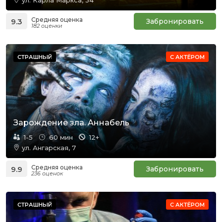
ул. Карла Маркса, 34
Средняя оценка
9.3
Забронировать
182 оценки
СТРАШНЫЙ
С АКТЁРОМ
Зарождение зла. Аннабель
1-5
60 мин
12+
ул. Ангарская, 7
Средняя оценка
9.9
Забронировать
236 оценок
СТРАШНЫЙ
С АКТЁРОМ