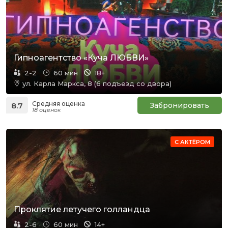
Гипноагентство «Куча ЛЮБВИ»
2-2
60 мин
18+
ул. Карла Маркса, 8 (6 подъезд со двора)
Средняя оценка
8.7
Забронировать
18 оценок
С АКТЁРОМ
Проклятие летучего голландца
2-6
60 мин
14+