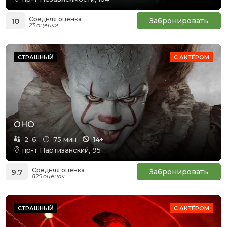
Средняя оценка
10
Забронировать
23 оценки
СТРАШНЫЙ
С АКТЁРОМ
ОНО
2-6
75 мин
14+
пр-т Партизанский, 95
Средняя оценка
9.7
Забронировать
825 оценок
СТРАШНЫЙ
С АКТЁРОМ