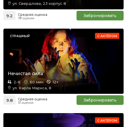
ул. Свердлова, 23 корпус 8
Средняя оценка
9.2
Забронировать
78 оценок
СТРАШНЫЙ
С АКТЁРОМ
Нечистая сила
2-6
60 мин
12+
ул. Карла Маркса, 8
Средняя оценка
9.8
Забронировать
15 оценок
С АКТЁРОМ