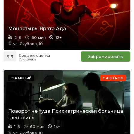
Монастырь. Врата Ада
2-6
60 мин
12+
ул. Якубова, 10
Средняя оценка
9.3
Забронировать
73 оценки
СТРАШНЫЙ
С АКТЁРОМ
Поворот не туда Психиатрическая больница
Гленнвиль
1-6
60 мин
14+
ул. Якубова, 10