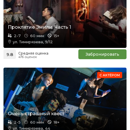
Проклятие Эмили. Часть 1
2-7
60 мин
15+
ул. Тимирязева, 9/12
Средняя оценка
9.8
Забронировать
476 оценок
С АКТЁРОМ
Очень страшный квест
2-5
60 мин
18+
ул. Тимирязева, 44