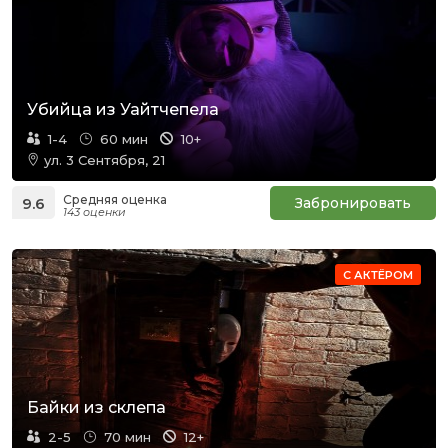
Убийца из Уайтчепела
1-4
60 мин
10+
ул. 3 Сентября, 21
Средняя оценка
9.6
Забронировать
143 оценки
С АКТЁРОМ
Байки из склепа
2-5
70 мин
12+