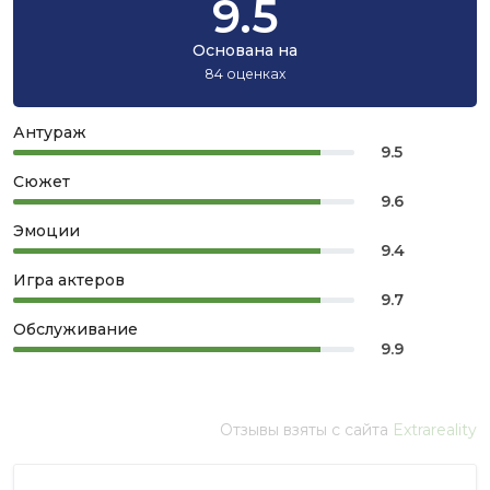
9.5
Основана на
84 оценках
Антураж
9.5
Сюжет
9.6
Эмоции
9.4
Игра актеров
9.7
Обслуживание
9.9
Отзывы взяты с сайта
Extrareality