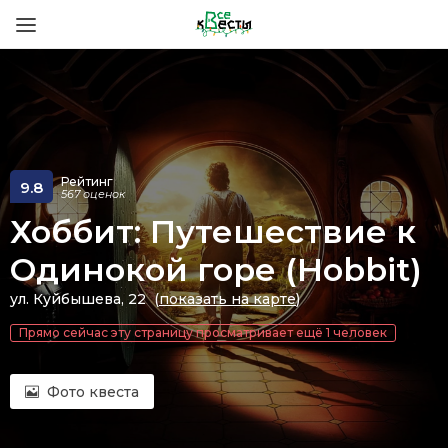
Рейтинг
9.8
567 оценок
Хоббит: Путешествие к
Одинокой горе (Hobbit)
ул. Куйбышева, 22 (
показать на карте
)
Прямо сейчас эту страницу просматривает ещё 1 человек
Фото квеста