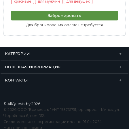
красивые
для мужчин
для девушек
Забронировать
Для бронирования оплата не требуется
КАТЕГОРИИ
ПОЛЕЗНАЯ ИНФОРМАЦИЯ
КОНТАКТЫ
© AllQuests.by 2026
© 2026 ООО "Все квесты" УНП 193755751, юр.адрес: г. Минск, ул.
Чюрлёниса 6, пом. 152.
Свидетельство о госрегистрации выдано 01.04.2024
Мингорисполкомом