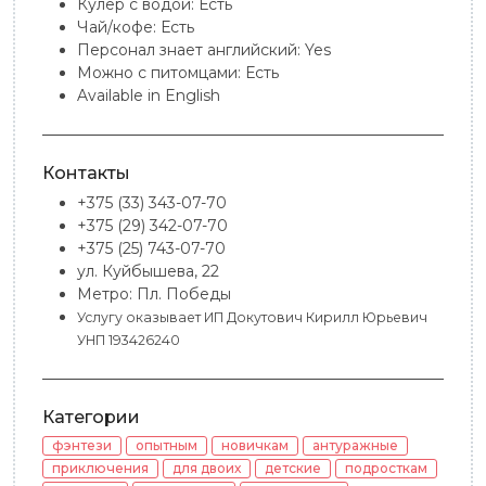
Кулер с водой:
Есть
Чай/кофе:
Есть
Персонал знает английский:
Yes
Можно с питомцами:
Есть
Available in English
Контакты
+375 (33) 343-07-70
+375 (29) 342-07-70
+375 (25) 743-07-70
ул. Куйбышева, 22
Метро: Пл. Победы
Услугу оказывает ИП Докутович Кирилл Юрьевич
УНП 193426240
Категории
фэнтези
опытным
новичкам
антуражные
приключения
для двоих
детские
подросткам