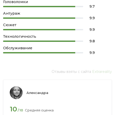
Головоломки
9.7
Антураж
9.9
Сюжет
9.9
Технологичность
9.8
Обслуживание
9.9
Отзывы взяты с сайта
Extrareality
Александра
10
Средняя оценка
/ 10