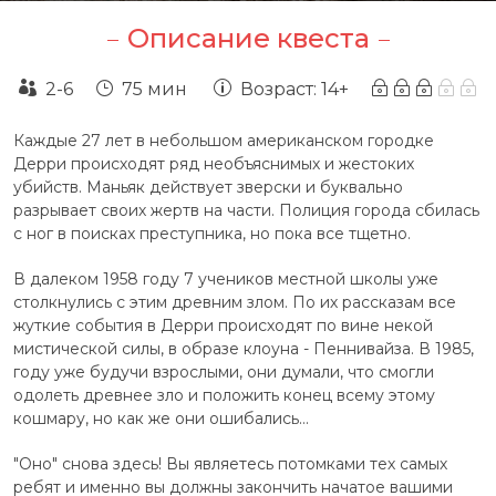
Описание квеста
2-6
75 мин
Возраст: 14+
Каждые 27 лет в небольшом американском городке
Дерри происходят ряд необъяснимых и жестоких
убийств. Маньяк действует зверски и буквально
разрывает своих жертв на части. Полиция города сбилась
с ног в поисках преступника, но пока все тщетно.
В далеком 1958 году 7 учеников местной школы уже
столкнулись с этим древним злом. По их рассказам все
жуткие события в Дерри происходят по вине некой
мистической силы, в образе клоуна - Пеннивайза. В 1985,
году уже будучи взрослыми, они думали, что смогли
одолеть древнее зло и положить конец всему этому
кошмару, но как же они ошибались...
"Оно" снова здесь! Вы являетесь потомками тех самых
ребят и именно вы должны закончить начатое вашими