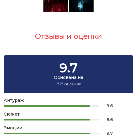
Отзывы и оценки
9.7
Основана на
825 оценках
Антураж
9.6
Сюжет
9.6
Эмоции
9.7