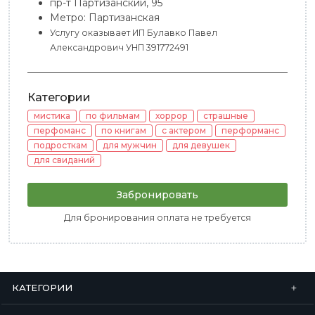
пр-т Партизанский, 95
Метро: Партизанская
Услугу оказывает ИП Булавко Павел
Александрович УНП 391772491
Категории
мистика
по фильмам
хоррор
страшные
перфоманс
по книгам
с актером
перформанс
подросткам
для мужчин
для девушек
для свиданий
Забронировать
Для бронирования оплата не требуется
КАТЕГОРИИ