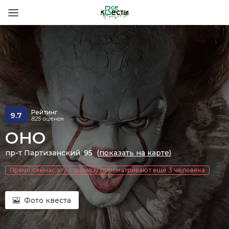
Рейтинг
9.7
825 оценок
ОНО
пр-т Партизанский, 95 (
показать на карте
)
Прямо сейчас эту страницу просматривают ещё 3 человека
Фото квеста